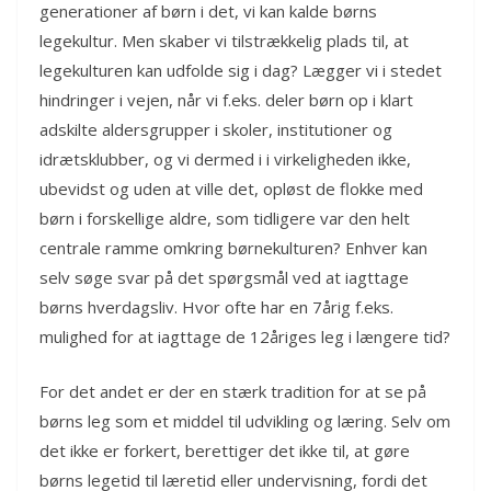
generationer af børn i det, vi kan kalde børns
legekultur. Men skaber vi tilstrækkelig plads til, at
legekulturen kan udfolde sig i dag? Lægger vi i stedet
hindringer i vejen, når vi f.eks. deler børn op i klart
adskilte aldersgrupper i skoler, institutioner og
idrætsklubber, og vi dermed i i virkeligheden ikke,
ubevidst og uden at ville det, opløst de flokke med
børn i forskellige aldre, som tidligere var den helt
centrale ramme omkring børnekulturen? Enhver kan
selv søge svar på det spørgsmål ved at iagttage
børns hverdagsliv. Hvor ofte har en 7årig f.eks.
mulighed for at iagttage de 12åriges leg i længere tid?
For det andet er der en stærk tradition for at se på
børns leg som et middel til udvikling og læring. Selv om
det ikke er forkert, berettiger det ikke til, at gøre
børns legetid til læretid eller undervisning, fordi det