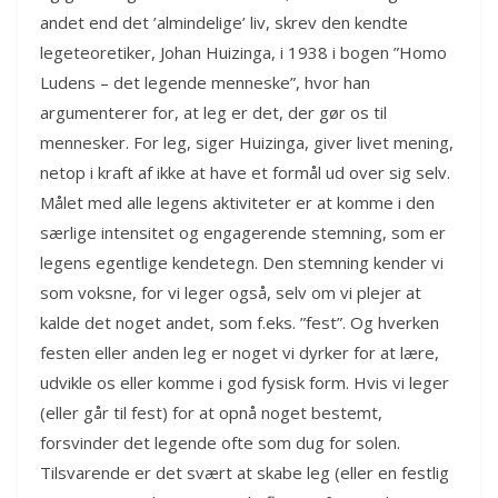
andet end det ’almindelige’ liv, skrev den kendte
legeteoretiker, Johan Huizinga, i 1938 i bogen ”Homo
Ludens – det legende menneske”, hvor han
argumenterer for, at leg er det, der gør os til
mennesker. For leg, siger Huizinga, giver livet mening,
netop i kraft af ikke at have et formål ud over sig selv.
Målet med alle legens aktiviteter er at komme i den
særlige intensitet og engagerende stemning, som er
legens egentlige kendetegn. Den stemning kender vi
som voksne, for vi leger også, selv om vi plejer at
kalde det noget andet, som f.eks. ”fest”. Og hverken
festen eller anden leg er noget vi dyrker for at lære,
udvikle os eller komme i god fysisk form. Hvis vi leger
(eller går til fest) for at opnå noget bestemt,
forsvinder det legende ofte som dug for solen.
Tilsvarende er det svært at skabe leg (eller en festlig