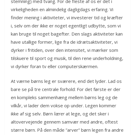
stemning) med tvang. For de fleste af os er det i
virkeligheden en almindelig dagligdags erfaring. Vi
finder mening i aktiviteter, vi investerer tid og kræfter
i, selv om der ikke er noget egentligt udbytte, som vi
kan bruge til noget bagefter. Den slags aktiviteter kan
have utallige former, lige fra de idrætsaktiviteter, vi
dyrker i fritiden, over den intensitet, vi mærker som
tilskuere til sport og musik, til den rene underholdning,
vi dyrker foran tv eller computerskærmen.
At værne børns leg er sværere, end det lyder. Lad os
bare se på tre centrale forhold: For det første er der
en kompleks sammenhæng mellem børns leg og de
vilkår, vi lader dem vokse op under. Legen kommer
ikke af sig selv. Børn
lærer
at lege, og det sker i
altovervejende gennem samvær med andre, oftest
større børn. På den måde ”arver” børn legen fra andre