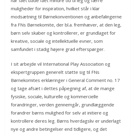
har fået både fået mindre tid til leg og færre
muligheder for inspiration, hvilket står i klar
modsætning til Børnekonventionen og anbefalingerne
fra FNs Børnekomite, der bl.a. fremhæver, at den leg,
børn selv skaber og kontrollerer, er grundlaget for
kreative, sociale og intellektuelle evner, som
samfundet i stadig højere grad efterspørger.
I sit arbejde vil International Play Association og
ekspertgruppen generelt støtte sig til FNs
Børnekomites erklæringer i General Comment no. 17
og tage afsæt i dettes påpegning af, at de mange
fysiske, sociale, kulturelle og kommercielle
forandringer, verden gennemgår, grundlæggende
forandrer børns mulighed for selv at initiere og
kontrollere deres leg. Børns hverdagsliv er underlagt
nye og andre betingelser end tidligere, og det