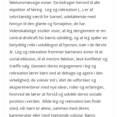
følelsesmæssige evner. De bidrager herved til alle
aspekter af læring. Leg og rekreation (…) er af
selvstændig værdi for barnet, udelukkende med
hensyn til den glæde og fornøjelse, de har.
Videnskabelige studier viser, at leg derigennem er en
central drivkraft for børns udvikling, og at leg spiller en
betydelig rolle i udviklingen af ​​hjernen, især i de første
år. Leg og rekreation fremmer børnenes evner til at
social inklusion, til at mestre følelser, løse konflikter og
træffe valg. Gennem deres engagement i leg og
rekreation lærer børn ved at deltage og agere i den
virkelighed, de vokser ind i, idet de udforsker og
eksperimenterer med nye ideer, roller og erfaringer,
hvorved de lærer at forstå og udvikle deres sociale
position i verden. Både leg og rekreation kan finde
sted, når børn er alene, sammen med deres
kammerater eller med støttende voksne. Børns