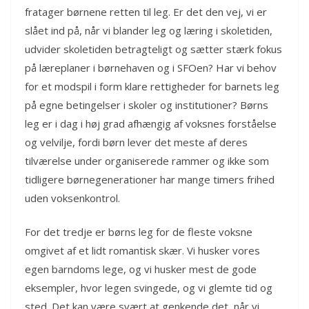
fratager børnene retten til leg. Er det den vej, vi er
slået ind på, når vi blander leg og læring i skoletiden,
udvider skoletiden betragteligt og sætter stærk fokus
på læreplaner i børnehaven og i SFOen? Har vi behov
for et modspil i form klare rettigheder for barnets leg
på egne betingelser i skoler og institutioner? Børns
leg er i dag i høj grad afhængig af voksnes forståelse
og velvilje, fordi børn lever det meste af deres
tilværelse under organiserede rammer og ikke som
tidligere børnegenerationer har mange timers frihed
uden voksenkontrol.
For det tredje er børns leg for de fleste voksne
omgivet af et lidt romantisk skær. Vi husker vores
egen barndoms lege, og vi husker mest de gode
eksempler, hvor legen svingede, og vi glemte tid og
sted. Det kan være svært at genkende det, når vi