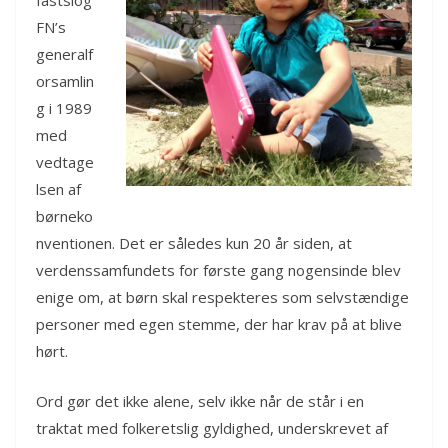
fastslog
FN’s
generalf
orsamlin
g i 1989
med
vedtage
lsen af
børneko
nventionen. Det er således kun 20 år siden, at
verdenssamfundets for første gang nogensinde blev
enige om, at børn skal respekteres som selvstændige
personer med egen stemme, der har krav på at blive
hørt.
Ord gør det ikke alene, selv ikke når de står i en
traktat med folkeretslig gyldighed, underskrevet af