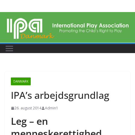
Skip
to
content
DANMARK
IPA’s arbejdsgrundlag
26. august 2014
Admin1
Leg – en
menneskerettighed