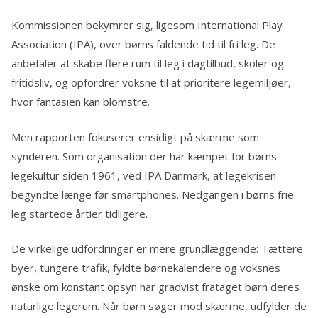
Kommissionen bekymrer sig, ligesom International Play
Association (IPA), over børns faldende tid til fri leg. De
anbefaler at skabe flere rum til leg i dagtilbud, skoler og
fritidsliv, og opfordrer voksne til at prioritere legemiljøer,
hvor fantasien kan blomstre.
Men rapporten fokuserer ensidigt på skærme som
synderen. Som organisation der har kæmpet for børns
legekultur siden 1961, ved IPA Danmark, at legekrisen
begyndte længe før smartphones. Nedgangen i børns frie
leg startede årtier tidligere.
De virkelige udfordringer er mere grundlæggende: Tættere
byer, tungere trafik, fyldte børnekalendere og voksnes
ønske om konstant opsyn har gradvist frataget børn deres
naturlige legerum. Når børn søger mod skærme, udfylder de