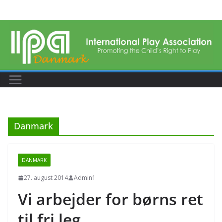
Skip
to
content
Danmark
DANMARK
27. august 2014
Admin1
Vi arbejder for børns ret
til fri leg